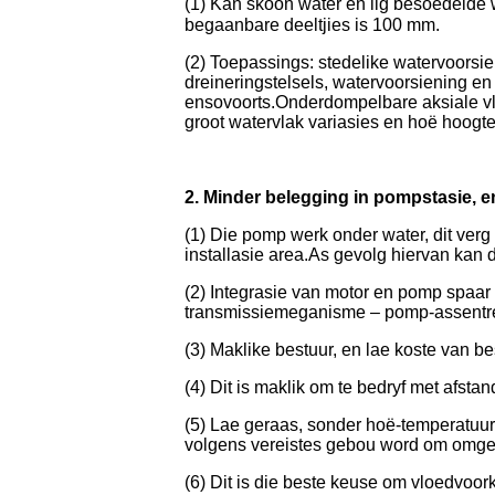
(1) Kan skoon water en lig besoedelde
begaanbare deeltjies is 100 mm.
(2) Toepassings: stedelike watervoorsien
dreineringstelsels, watervoorsiening en
ensovoorts.Onderdompelbare aksiale vlo
groot watervlak variasies en hoë hoogt
2. Minder belegging in pompstasie, e
(1) Die pomp werk onder water, dit ver
installasie area.As gevolg hiervan kan
(2) Integrasie van motor en pomp spaar
transmissiemeganisme – pomp-assentreri
(3) Maklike bestuur, en lae koste van be
(4) Dit is maklik om te bedryf met afst
(5) Lae geraas, sonder hoë-temperatuu
volgens vereistes gebou word om omgew
(6) Dit is die beste keuse om vloedvoor