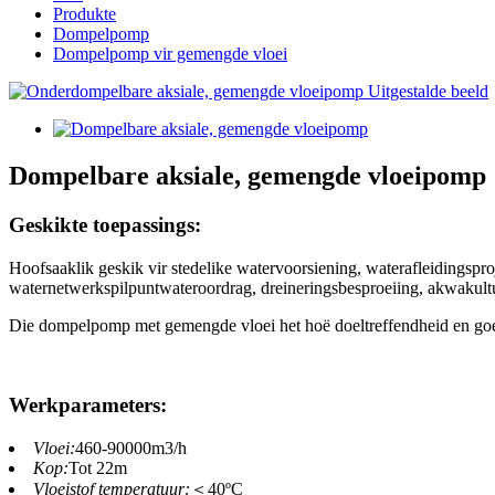
Produkte
Dompelpomp
Dompelpomp vir gemengde vloei
Dompelbare aksiale, gemengde vloeipomp
Geskikte toepassings:
Hoofsaaklik geskik vir stedelike watervoorsiening, waterafleidingsproj
waternetwerkspilpuntwateroordrag, dreineringsbesproeiing, akwakultu
Die dompelpomp met gemengde vloei het hoë doeltreffendheid en goeie
Werkparameters:
Vloei:
460-90000m3/h
Kop:
Tot 22m
Vloeistof temperatuur:
＜40ºC