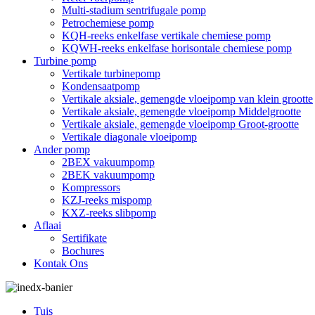
Multi-stadium sentrifugale pomp
Petrochemiese pomp
KQH-reeks enkelfase vertikale chemiese pomp
KQWH-reeks enkelfase horisontale chemiese pomp
Turbine pomp
Vertikale turbinepomp
Kondensaatpomp
Vertikale aksiale, gemengde vloeipomp van klein grootte
Vertikale aksiale, gemengde vloeipomp Middelgrootte
Vertikale aksiale, gemengde vloeipomp Groot-grootte
Vertikale diagonale vloeipomp
Ander pomp
2BEX vakuumpomp
2BEK vakuumpomp
Kompressors
KZJ-reeks mispomp
KXZ-reeks slibpomp
Aflaai
Sertifikate
Bochures
Kontak Ons
Tuis