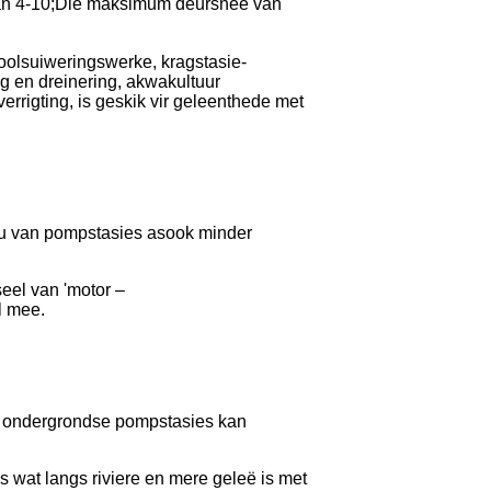
van 4-10;Die maksimum deursnee van
rioolsuiweringswerke, kragstasie-
ng en dreinering, akwakultuur
rrigting, is geskik vir geleenthede met
bou van pompstasies asook minder
eel van 'motor –
l mee.
e ondergrondse pompstasies kan
s wat langs riviere en mere geleë is met