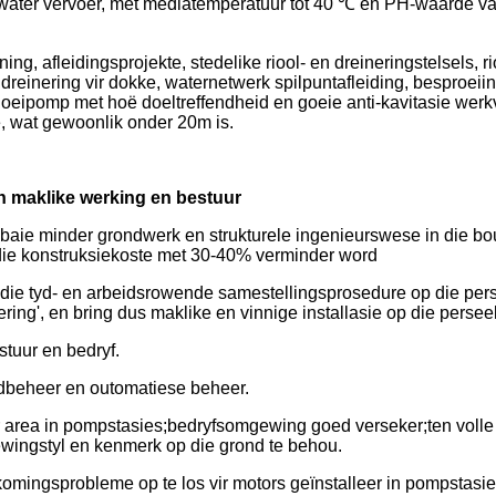
 water vervoer, met mediatemperatuur tot 40 ℃ en PH-waarde 
ing, afleidingsprojekte, stedelike riool- en dreineringstelsels, 
 dreinering vir dokke, waternetwerk spilpuntafleiding, besproeii
eipomp met hoë doeltreffendheid en goeie anti-kavitasie werkve
e, wat gewoonlik onder 20m is.
n maklike werking en bestuur
g baie minder grondwerk en strukturele ingenieurswese in die 
 die konstruksiekoste met 30-40% verminder word
 die tyd- en arbeidsrowende samestellingsprosedure op die pers
ng', en bring dus maklike en vinnige installasie op die persee
stuur en bedryf.
andbeheer en outomatiese beheer.
r area in pompstasies;bedryfsomgewing goed verseker;ten voll
ingstyl en kenmerk op die grond te behou.
komingsprobleme op te los vir motors geïnstalleer in pompstasie