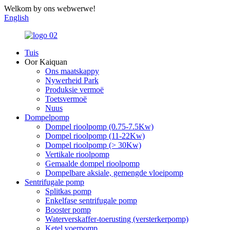
Welkom by ons webwerwe!
English
Tuis
Oor Kaiquan
Ons maatskappy
Nywerheid Park
Produksie vermoë
Toetsvermoë
Nuus
Dompelpomp
Dompel rioolpomp (0.75-7.5Kw)
Dompel rioolpomp (11-22Kw)
Dompel rioolpomp (> 30Kw)
Vertikale rioolpomp
Gemaalde dompel rioolpomp
Dompelbare aksiale, gemengde vloeipomp
Sentrifugale pomp
Splitkas pomp
Enkelfase sentrifugale pomp
Booster pomp
Waterverskaffer-toerusting (versterkerpomp)
Ketel voerpomp