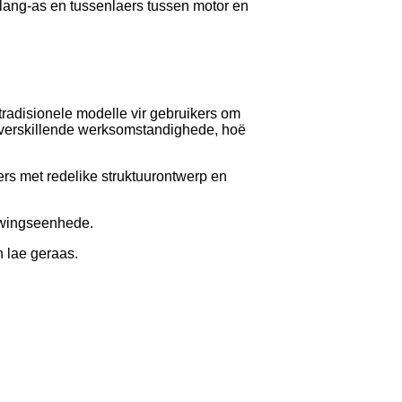
lang-as en tussenlaers tussen motor en
 tradisionele modelle vir gebruikers om
op verskillende werksomstandighede, hoë
s met redelike struktuurontwerp en
uwingseenhede.
n lae geraas.