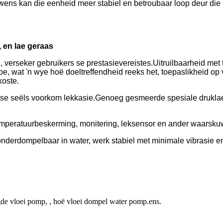
ns kan die eenheid meer stabiel en betroubaar loop deur die 
, en lae geraas
, verseker gebruikers se prestasievereistes.Uitruilbaarheid met
mpe, wat 'n wye hoë doeltreffendheid reeks het, toepaslikheid 
koste.
ese seëls voorkom lekkasie.Genoeg gesmeerde spesiale druklaer
temperatuurbeskerming, monitering, leksensor en ander waarsk
onderdompelbaar in water, werk stabiel met minimale vibrasie e
e vloei pomp, , hoë vloei dompel water pomp.ens.