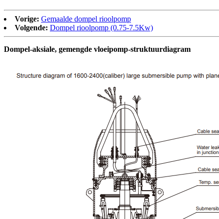
Vorige:
Gemaalde dompel rioolpomp
Volgende:
Dompel rioolpomp (0.75-7.5Kw)
Dompel-aksiale, gemengde vloeipomp-struktuurdiagram