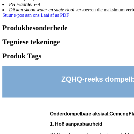
PH-waarde:
5~9
Dit kan skoon water en sagte riool vervoer:
en die maksimum verby
Stuur e-pos aan ons
Laai af as PDF
Produkbesonderhede
Tegniese tekeninge
Produk Tags
ZQHQ-reeks dompelb
Onderdompelbare aksiaal
,Gemeng
F
l
1. Hoë aanpasbaarheid