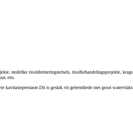
ekte, stedelike riooldreineringstelsels, rioolbehandelingsprojekte, krag
ur, ens.
 kavitasieprestasie.Dit is geskik vir geleenthede met groot watervlak