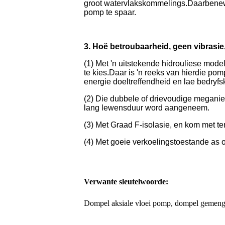
groot watervlakskommelings.Daarbenewe
pomp te spaar.
3. Hoë betroubaarheid, geen vibrasie
(1) Met 'n uitstekende hidrouliese model
te kies.Daar is 'n reeks van hierdie po
energie doeltreffendheid en lae bedryfs
(2) Die dubbele of drievoudige megani
lang lewensduur word aangeneem.
(3) Met Graad F-isolasie, en kom met 
(4) Met goeie verkoelingstoestande as 
Verwante sleutelwoorde:
Dompel aksiale vloei pomp, dompel gemengd